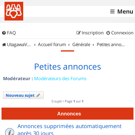
Menu
FAQ
Inscription
Connexion
UtagawaVTT (Randos VTT et VTTAE avec traces GPS)
Accueil forum
Générale
Petites annonces
Petites annonces
Modérateur :
Modérateurs des Forums
Nouveau sujet
0 sujet • Page
1
sur
1
Annonces
Annonces supprimées automatiquement
après 30 jours