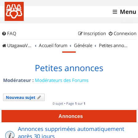
Menu
FAQ
Inscription
Connexion
UtagawaVTT (Randos VTT et VTTAE avec traces GPS)
Accueil forum
Générale
Petites annonces
Petites annonces
Modérateur :
Modérateurs des Forums
Nouveau sujet
0 sujet • Page
1
sur
1
Annonces
Annonces supprimées automatiquement
après 30 jours