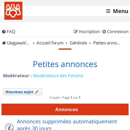
Menu
FAQ
Inscription
Connexion
UtagawaVTT (Randos VTT et VTTAE avec traces GPS)
Accueil forum
Générale
Petites annonces
Petites annonces
Modérateur :
Modérateurs des Forums
Nouveau sujet
0 sujet • Page
1
sur
1
Annonces
Annonces supprimées automatiquement
après 30 jours