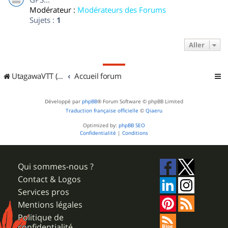
Modérateur :
Modérateurs des Forums
Sujets :
1
Aller
UtagawaVTT (Randos VTT et VTTAE avec traces GPS)
Accueil forum
Développé par
phpBB
® Forum Software © phpBB Limited
Traduction française officielle
©
Qiaeru
Optimized by:
phpBB SEO
Confidentialité
|
Conditions
Qui sommes-nous ?
Contact & Logos
Services pros
Mentions légales
Politique de
confidentialité