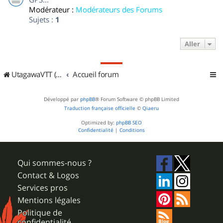
Modérateur :
Modérateurs des Forums
Sujets :
1
Aller
UtagawaVTT (Randos VTT et VTTAE avec traces GPS)
Accueil forum
Développé par
phpBB
® Forum Software © phpBB Limited
Traduction française officielle
©
Qiaeru
Optimized by:
phpBB SEO
Confidentialité
|
Conditions
Qui sommes-nous ?
Contact & Logos
Services pros
Mentions légales
Politique de
confidentialité