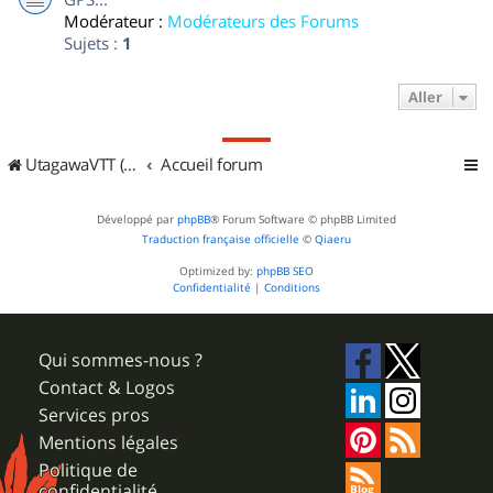
Modérateur :
Modérateurs des Forums
Sujets :
1
Aller
UtagawaVTT (Randos VTT et VTTAE avec traces GPS)
Accueil forum
Développé par
phpBB
® Forum Software © phpBB Limited
Traduction française officielle
©
Qiaeru
Optimized by:
phpBB SEO
Confidentialité
|
Conditions
Qui sommes-nous ?
Contact & Logos
Services pros
Mentions légales
Politique de
confidentialité