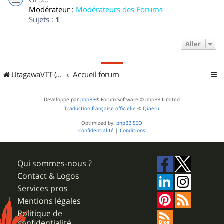
Modérateur :
Modérateurs des Forums
Sujets :
1
Aller
UtagawaVTT (Randos VTT et VTTAE avec traces GPS)
Accueil forum
Développé par
phpBB
® Forum Software © phpBB Limited
Traduction française officielle
©
Qiaeru
Optimized by:
phpBB SEO
Confidentialité
|
Conditions
Qui sommes-nous ?
Contact & Logos
Services pros
Mentions légales
Politique de
confidentialité