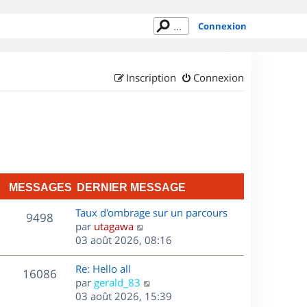
Connexion
Inscription
Connexion
MESSAGES
DERNIER MESSAGE
D
Taux d'ombrage sur un parcours
M
9498
e
C
par
utagawa
r
o
03 août 2026, 08:16
e
n
n
s
i
s
D
Re: Hello all
M
16086
e
u
e
C
par
gerald_83
s
r
l
r
o
03 août 2026, 15:39
e