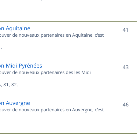
u
s
j
e
on Aquitaine
S
41
rouver de nouveaux partenaires en Aquitaine, c'est
t
u
s
.
j
e
on Midi Pyrénées
S
43
trouver de nouveaux partenaires des les Midi
t
u
s
, 81, 82.
j
e
ion Auvergne
S
46
trouver de nouveaux partenaires en Auvergne, c'est
t
u
s
j