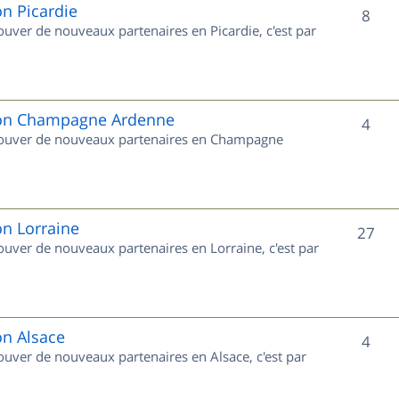
e
on Picardie
S
8
rouver de nouveaux partenaires en Picardie, c'est par
t
u
s
j
e
gion Champagne Ardenne
S
4
 trouver de nouveaux partenaires en Champagne
t
u
s
j
e
on Lorraine
S
27
rouver de nouveaux partenaires en Lorraine, c'est par
t
u
s
j
e
on Alsace
S
4
rouver de nouveaux partenaires en Alsace, c'est par
t
u
s