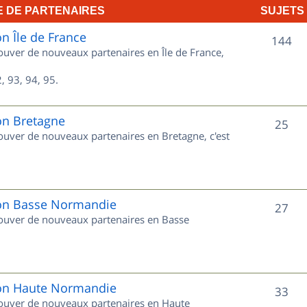
E DE PARTENAIRES
SUJETS
e
on Île de France
t
S
144
rouver de nouveaux partenaires en Île de France,
s
u
, 93, 94, 95.
j
e
on Bretagne
S
25
rouver de nouveaux partenaires en Bretagne, c'est
t
u
s
j
e
gion Basse Normandie
S
27
trouver de nouveaux partenaires en Basse
t
u
s
j
e
gion Haute Normandie
S
33
trouver de nouveaux partenaires en Haute
t