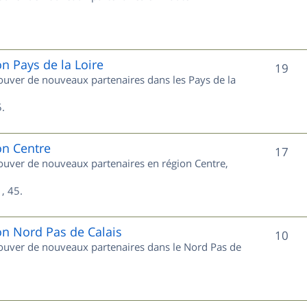
u
s
j
e
on Pays de la Loire
S
19
trouver de nouveaux partenaires dans les Pays de la
t
u
s
.
j
e
on Centre
S
17
trouver de nouveaux partenaires en région Centre,
t
u
s
, 45.
j
e
on Nord Pas de Calais
S
10
trouver de nouveaux partenaires dans le Nord Pas de
t
u
s
j