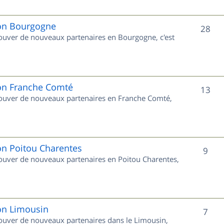
j
e
ion Bourgogne
S
28
trouver de nouveaux partenaires en Bourgogne, c'est
t
u
s
j
e
ion Franche Comté
S
13
trouver de nouveaux partenaires en Franche Comté,
t
u
s
j
e
on Poitou Charentes
S
9
trouver de nouveaux partenaires en Poitou Charentes,
t
u
s
j
e
ion Limousin
S
7
trouver de nouveaux partenaires dans le Limousin,
t