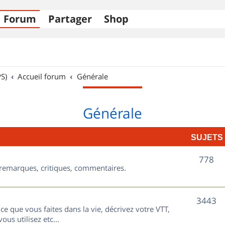
Forum
Partager
Shop
S)
Accueil forum
Générale
Générale
SUJETS
S
778
, remarques, critiques, commentaires.
u
j
S
3443
ce que vous faites dans la vie, décrivez votre VTT,
e
u
ous utilisez etc...