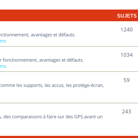
t
j
s
SUJETS
e
t
S
1240
nctionnement, avantages et défauts.
s
u
ums
j
S
1034
ur fonctionnement, avantages et défauts.
e
u
ums
t
j
S
59
s
comme les supports, les accus, les protège-écran,
e
u
t
j
s
S
243
e
, des comparaisons à faire sur des GPS avant un
u
t
j
s