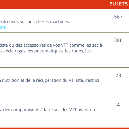
SUJETS
e
t
S
567
entretiens sur nos chères machines.
s
u
ums
j
S
386
tiste ou des accessoires de vos VTT comme les sac à
e
u
les éclairages, les pneumatiques, les roues, les
t
j
s
e
S
73
nutrition et de la récupération du VTTiste, c'est ici
t
u
s
j
S
4
e
, des comparaisons à faire sur des VTT avant un
u
t
j
s