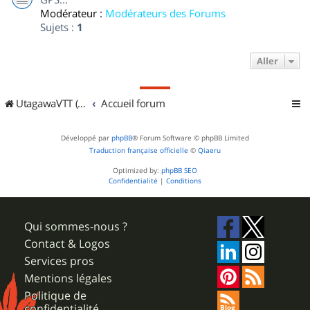
Modérateur :
Modérateurs des Forums
Sujets :
1
Aller
UtagawaVTT (Randos VTT et VTTAE avec traces GPS)
Accueil forum
Développé par
phpBB
® Forum Software © phpBB Limited
Traduction française officielle
©
Qiaeru
Optimized by:
phpBB SEO
Confidentialité
|
Conditions
Qui sommes-nous ?
Contact & Logos
Services pros
Mentions légales
Politique de
confidentialité