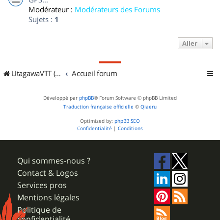
Modérateur :
Modérateurs des Forums
Sujets :
1
Aller
UtagawaVTT (Randos VTT et VTTAE avec traces GPS)
Accueil forum
Développé par
phpBB
® Forum Software © phpBB Limited
Traduction française officielle
©
Qiaeru
Optimized by:
phpBB SEO
Confidentialité
|
Conditions
Qui sommes-nous ?
Contact & Logos
Services pros
Mentions légales
Politique de
confidentialité