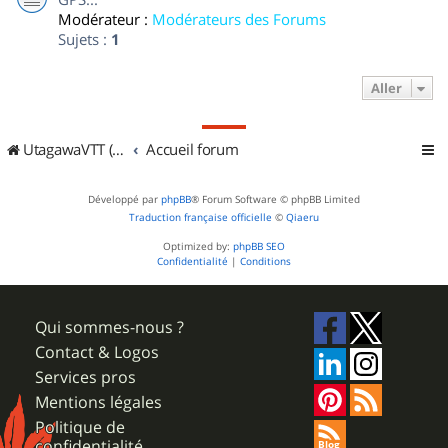
Modérateur :
Modérateurs des Forums
Sujets :
1
Aller
UtagawaVTT (Randos VTT et VTTAE avec traces GPS)
Accueil forum
Développé par
phpBB
® Forum Software © phpBB Limited
Traduction française officielle
©
Qiaeru
Optimized by:
phpBB SEO
Confidentialité
|
Conditions
Qui sommes-nous ?
Contact & Logos
Services pros
Mentions légales
Politique de
confidentialité