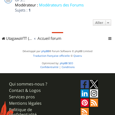
Modérateur :
Modérateurs des Forums
Sujets :
1
Aller
UtagawaVTT (Randos VTT et VTTAE avec traces GPS)
Accueil forum
Développé par
phpBB
® Forum Software © phpBB Limited
Traduction française officielle
©
Qiaeru
Optimized by:
phpBB SEO
Confidentialité
|
Conditions
Qui sommes-nous ?
Contact & Logos
Services pros
Mentions légales
Politique de
confidentialité