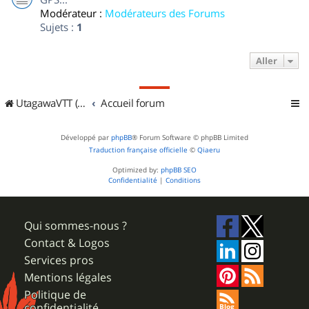
Modérateur :
Modérateurs des Forums
Sujets :
1
Aller
UtagawaVTT (Randos VTT et VTTAE avec traces GPS)
Accueil forum
Développé par
phpBB
® Forum Software © phpBB Limited
Traduction française officielle
©
Qiaeru
Optimized by:
phpBB SEO
Confidentialité
|
Conditions
Qui sommes-nous ?
Contact & Logos
Services pros
Mentions légales
Politique de
confidentialité