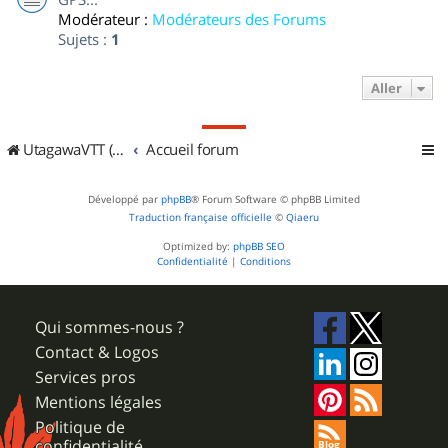
Modérateur :
Modérateurs des Forums
Sujets :
1
Aller
UtagawaVTT (Randos VTT et VTTAE avec traces GPS)
Accueil forum
Développé par
phpBB
® Forum Software © phpBB Limited
Traduction française officielle
©
Qiaeru
Optimized by:
phpBB SEO
Confidentialité
|
Conditions
Qui sommes-nous ?
Contact & Logos
Services pros
Mentions légales
Politique de
confidentialité