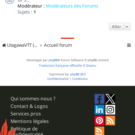
Modérateur :
Modérateurs des Forums
Sujets :
1
Aller
UtagawaVTT (Randos VTT et VTTAE avec traces GPS)
Accueil forum
Développé par
phpBB
® Forum Software © phpBB Limited
Traduction française officielle
©
Qiaeru
Optimized by:
phpBB SEO
Confidentialité
|
Conditions
Qui sommes-nous ?
Contact & Logos
Services pros
Mentions légales
Politique de
confidentialité