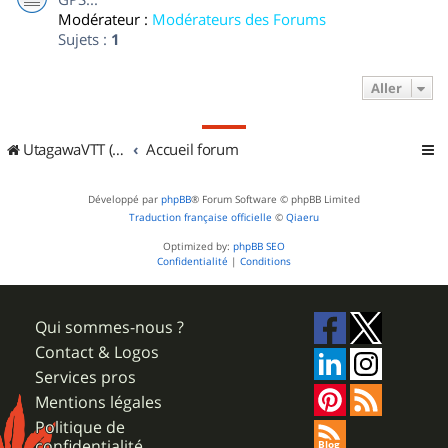
Modérateur :
Modérateurs des Forums
Sujets :
1
Aller
UtagawaVTT (Randos VTT et VTTAE avec traces GPS)
Accueil forum
Développé par
phpBB
® Forum Software © phpBB Limited
Traduction française officielle
©
Qiaeru
Optimized by:
phpBB SEO
Confidentialité
|
Conditions
Qui sommes-nous ?
Contact & Logos
Services pros
Mentions légales
Politique de
confidentialité