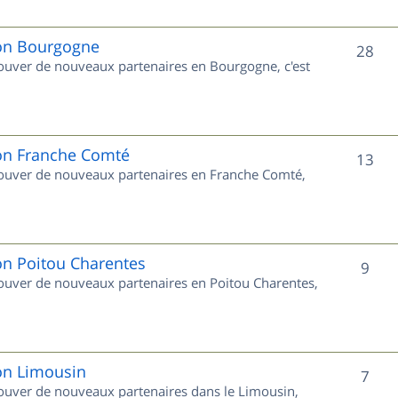
j
e
ion Bourgogne
S
28
trouver de nouveaux partenaires en Bourgogne, c'est
t
u
s
j
e
ion Franche Comté
S
13
trouver de nouveaux partenaires en Franche Comté,
t
u
s
j
e
on Poitou Charentes
S
9
trouver de nouveaux partenaires en Poitou Charentes,
t
u
s
j
e
ion Limousin
S
7
trouver de nouveaux partenaires dans le Limousin,
t