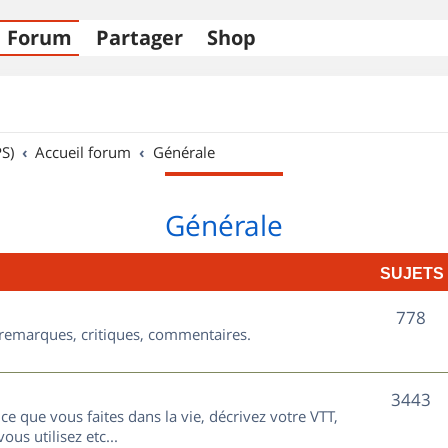
Forum
Partager
Shop
S)
Accueil forum
Générale
Générale
SUJETS
S
778
, remarques, critiques, commentaires.
u
j
S
3443
ce que vous faites dans la vie, décrivez votre VTT,
e
u
ous utilisez etc...