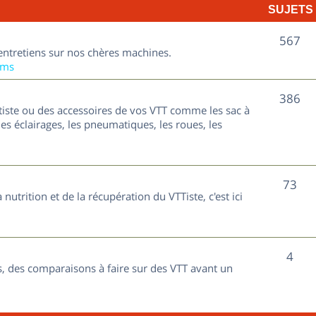
SUJETS
e
t
S
567
entretiens sur nos chères machines.
s
u
ums
j
S
386
tiste ou des accessoires de vos VTT comme les sac à
e
u
les éclairages, les pneumatiques, les roues, les
t
j
s
e
S
73
nutrition et de la récupération du VTTiste, c'est ici
t
u
s
j
S
4
e
, des comparaisons à faire sur des VTT avant un
u
t
j
s