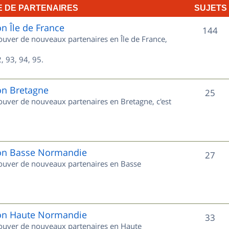
E DE PARTENAIRES
SUJETS
e
on Île de France
t
S
144
rouver de nouveaux partenaires en Île de France,
s
u
, 93, 94, 95.
j
e
on Bretagne
S
25
rouver de nouveaux partenaires en Bretagne, c'est
t
u
s
j
e
gion Basse Normandie
S
27
trouver de nouveaux partenaires en Basse
t
u
s
j
e
gion Haute Normandie
S
33
trouver de nouveaux partenaires en Haute
t