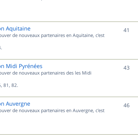
u
s
j
e
on Aquitaine
S
41
rouver de nouveaux partenaires en Aquitaine, c'est
t
u
s
.
j
e
on Midi Pyrénées
S
43
trouver de nouveaux partenaires des les Midi
t
u
s
, 81, 82.
j
e
ion Auvergne
S
46
trouver de nouveaux partenaires en Auvergne, c'est
t
u
s
j