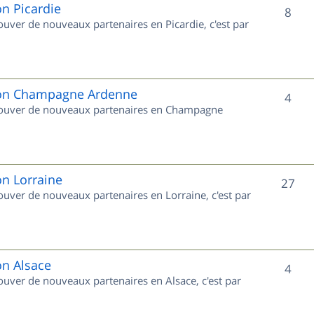
e
on Picardie
S
8
rouver de nouveaux partenaires en Picardie, c'est par
t
u
s
j
e
gion Champagne Ardenne
S
4
 trouver de nouveaux partenaires en Champagne
t
u
s
j
e
on Lorraine
S
27
rouver de nouveaux partenaires en Lorraine, c'est par
t
u
s
j
e
on Alsace
S
4
rouver de nouveaux partenaires en Alsace, c'est par
t
u
s