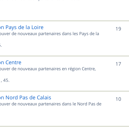
u
s
j
e
on Pays de la Loire
S
19
trouver de nouveaux partenaires dans les Pays de la
t
u
s
.
j
e
on Centre
S
17
trouver de nouveaux partenaires en région Centre,
t
u
s
, 45.
j
e
on Nord Pas de Calais
S
10
trouver de nouveaux partenaires dans le Nord Pas de
t
u
s
j