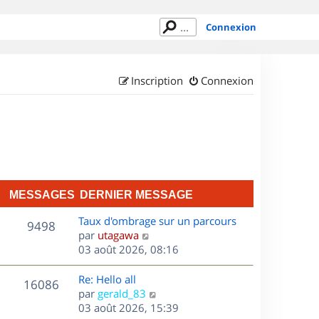
Connexion
Inscription
Connexion
MESSAGES
DERNIER MESSAGE
D
Taux d'ombrage sur un parcours
M
9498
e
C
par
utagawa
r
o
03 août 2026, 08:16
e
n
n
s
i
s
D
Re: Hello all
M
16086
e
u
e
C
par
gerald_83
s
r
l
r
o
03 août 2026, 15:39
e