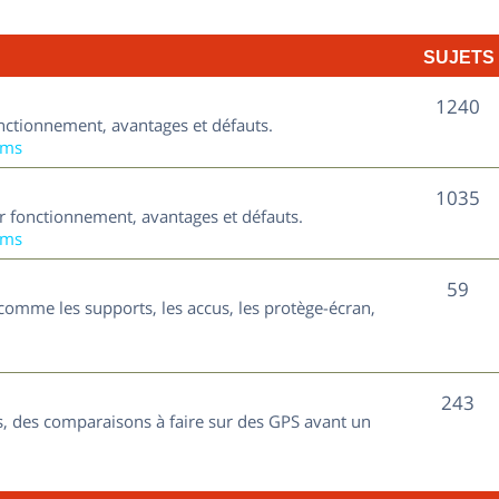
t
j
s
SUJETS
e
t
S
1240
nctionnement, avantages et défauts.
s
u
ums
j
S
1035
ur fonctionnement, avantages et défauts.
e
u
ums
t
j
S
59
s
comme les supports, les accus, les protège-écran,
e
u
t
j
s
S
243
e
, des comparaisons à faire sur des GPS avant un
u
t
j
s