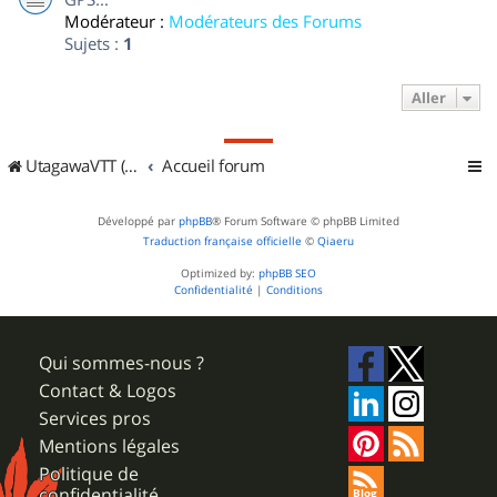
Modérateur :
Modérateurs des Forums
Sujets :
1
Aller
UtagawaVTT (Randos VTT et VTTAE avec traces GPS)
Accueil forum
Développé par
phpBB
® Forum Software © phpBB Limited
Traduction française officielle
©
Qiaeru
Optimized by:
phpBB SEO
Confidentialité
|
Conditions
Qui sommes-nous ?
Contact & Logos
Services pros
Mentions légales
Politique de
confidentialité