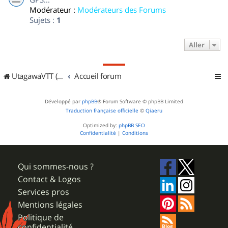
Modérateur :
Modérateurs des Forums
Sujets :
1
Aller
UtagawaVTT (Randos VTT et VTTAE avec traces GPS)
Accueil forum
Développé par
phpBB
® Forum Software © phpBB Limited
Traduction française officielle
©
Qiaeru
Optimized by:
phpBB SEO
Confidentialité
|
Conditions
Qui sommes-nous ?
Contact & Logos
Services pros
Mentions légales
Politique de
confidentialité