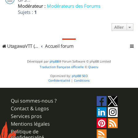
Modérateur :
Modérateurs des Forums
Sujets :
1
Aller
UtagawaVTT (Randos VTT et VTTAE avec traces GPS)
Accueil forum
Développé par
phpBB
® Forum Software © phpBB Limited
Traduction française officielle
©
Qiaeru
Optimized by:
phpBB SEO
Confidentialité
|
Conditions
Qui sommes-nous ?
Contact & Logos
Services pros
Mentions légales
Politique de
confidentialité