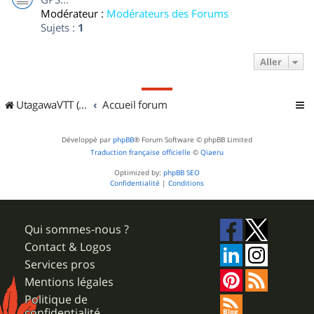
Modérateur :
Modérateurs des Forums
Sujets :
1
Aller
UtagawaVTT (Randos VTT et VTTAE avec traces GPS)
Accueil forum
Développé par
phpBB
® Forum Software © phpBB Limited
Traduction française officielle
©
Qiaeru
Optimized by:
phpBB SEO
Confidentialité
|
Conditions
Qui sommes-nous ?
Contact & Logos
Services pros
Mentions légales
Politique de
confidentialité