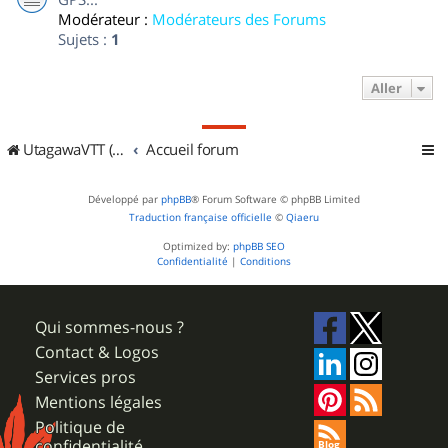
Modérateur :
Modérateurs des Forums
Sujets :
1
Aller
UtagawaVTT (Randos VTT et VTTAE avec traces GPS)
Accueil forum
Développé par
phpBB
® Forum Software © phpBB Limited
Traduction française officielle
©
Qiaeru
Optimized by:
phpBB SEO
Confidentialité
|
Conditions
Qui sommes-nous ?
Contact & Logos
Services pros
Mentions légales
Politique de
confidentialité