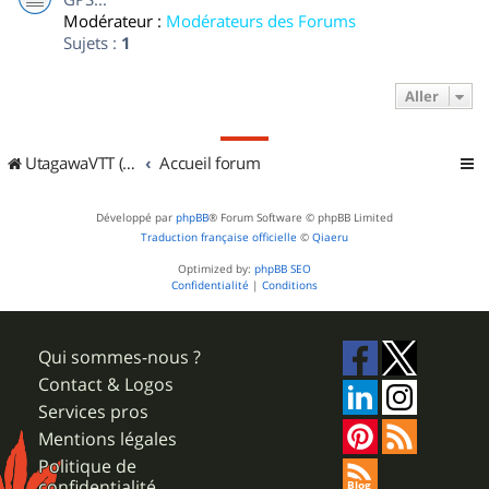
Modérateur :
Modérateurs des Forums
Sujets :
1
Aller
UtagawaVTT (Randos VTT et VTTAE avec traces GPS)
Accueil forum
Développé par
phpBB
® Forum Software © phpBB Limited
Traduction française officielle
©
Qiaeru
Optimized by:
phpBB SEO
Confidentialité
|
Conditions
Qui sommes-nous ?
Contact & Logos
Services pros
Mentions légales
Politique de
confidentialité