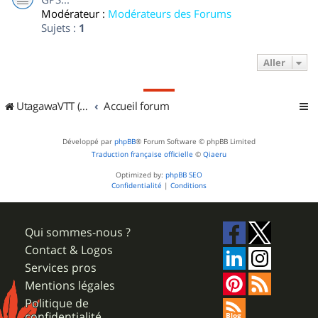
Modérateur :
Modérateurs des Forums
Sujets :
1
Aller
UtagawaVTT (Randos VTT et VTTAE avec traces GPS)
Accueil forum
Développé par
phpBB
® Forum Software © phpBB Limited
Traduction française officielle
©
Qiaeru
Optimized by:
phpBB SEO
Confidentialité
|
Conditions
Qui sommes-nous ?
Contact & Logos
Services pros
Mentions légales
Politique de
confidentialité