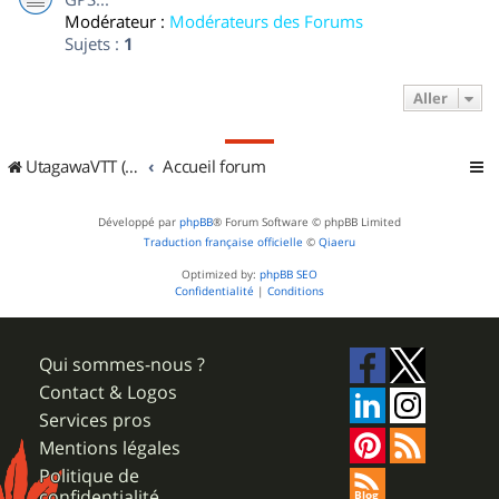
Modérateur :
Modérateurs des Forums
Sujets :
1
Aller
UtagawaVTT (Randos VTT et VTTAE avec traces GPS)
Accueil forum
Développé par
phpBB
® Forum Software © phpBB Limited
Traduction française officielle
©
Qiaeru
Optimized by:
phpBB SEO
Confidentialité
|
Conditions
Qui sommes-nous ?
Contact & Logos
Services pros
Mentions légales
Politique de
confidentialité