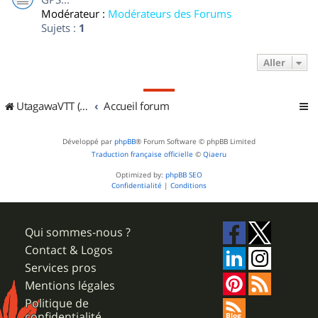
Modérateur :
Modérateurs des Forums
Sujets :
1
Aller
UtagawaVTT (Randos VTT et VTTAE avec traces GPS)
Accueil forum
Développé par
phpBB
® Forum Software © phpBB Limited
Traduction française officielle
©
Qiaeru
Optimized by:
phpBB SEO
Confidentialité
|
Conditions
Qui sommes-nous ?
Contact & Logos
Services pros
Mentions légales
Politique de
confidentialité