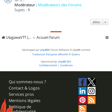
Modérateur :
Modérateurs des Forums
Sujets :
1
Aller
UtagawaVTT (Randos VTT et VTTAE avec traces GPS)
Accueil forum
Développé par
phpBB
® Forum Software © phpBB Limited
Traduction française officielle
©
Qiaeru
Optimized by:
phpBB SEO
Confidentialité
|
Conditions
Qui sommes-nous ?
Contact & Logos
Services pros
Mentions légales
Politique de
confidentialité