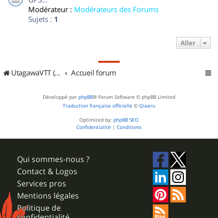
Modérateur :
Modérateurs des Forums
Sujets :
1
Aller
UtagawaVTT (Randos VTT et VTTAE avec traces GPS)
Accueil forum
Développé par
phpBB
® Forum Software © phpBB Limited
Traduction française officielle
©
Qiaeru
Optimized by:
phpBB SEO
Confidentialité
|
Conditions
Qui sommes-nous ?
Contact & Logos
Services pros
Mentions légales
Politique de
confidentialité