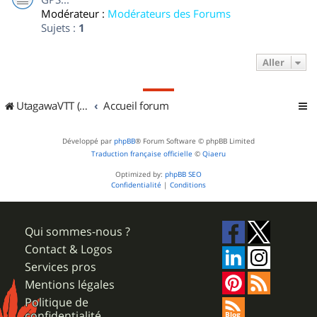
Modérateur :
Modérateurs des Forums
Sujets :
1
Aller
UtagawaVTT (Randos VTT et VTTAE avec traces GPS)
Accueil forum
Développé par
phpBB
® Forum Software © phpBB Limited
Traduction française officielle
©
Qiaeru
Optimized by:
phpBB SEO
Confidentialité
|
Conditions
Qui sommes-nous ?
Contact & Logos
Services pros
Mentions légales
Politique de
confidentialité