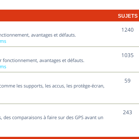
t
j
s
SUJETS
e
t
S
1240
nctionnement, avantages et défauts.
s
u
ums
j
S
1035
ur fonctionnement, avantages et défauts.
e
u
ums
t
j
S
59
s
comme les supports, les accus, les protège-écran,
e
u
t
j
s
S
243
e
, des comparaisons à faire sur des GPS avant un
u
t
j
s