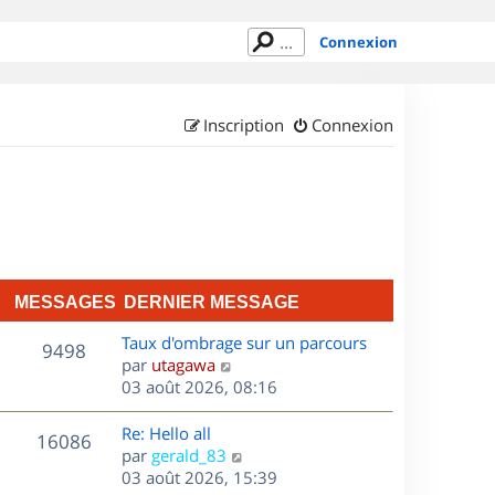
Connexion
Inscription
Connexion
MESSAGES
DERNIER MESSAGE
D
Taux d'ombrage sur un parcours
M
9498
e
C
par
utagawa
r
o
03 août 2026, 08:16
e
n
n
s
i
s
D
Re: Hello all
M
16086
e
u
e
C
par
gerald_83
s
r
l
r
o
03 août 2026, 15:39
e