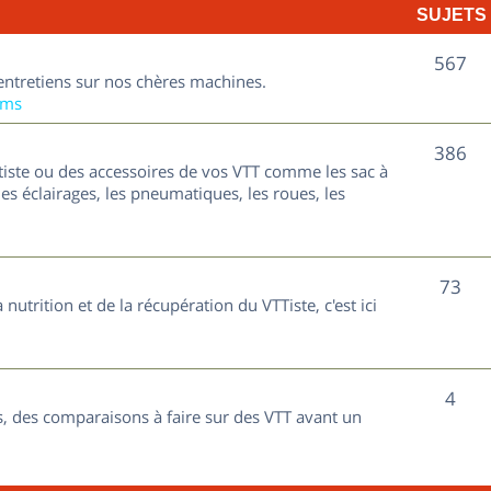
SUJETS
e
t
S
567
entretiens sur nos chères machines.
s
u
ums
j
S
386
tiste ou des accessoires de vos VTT comme les sac à
e
u
les éclairages, les pneumatiques, les roues, les
t
j
s
e
S
73
nutrition et de la récupération du VTTiste, c'est ici
t
u
s
j
S
4
e
, des comparaisons à faire sur des VTT avant un
u
t
j
s