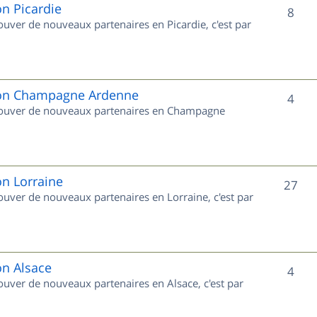
e
on Picardie
S
8
rouver de nouveaux partenaires en Picardie, c'est par
t
u
s
j
e
gion Champagne Ardenne
S
4
 trouver de nouveaux partenaires en Champagne
t
u
s
j
e
on Lorraine
S
27
rouver de nouveaux partenaires en Lorraine, c'est par
t
u
s
j
e
on Alsace
S
4
rouver de nouveaux partenaires en Alsace, c'est par
t
u
s