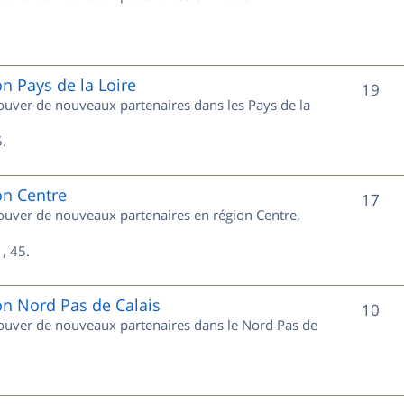
u
s
j
e
on Pays de la Loire
S
19
trouver de nouveaux partenaires dans les Pays de la
t
u
s
.
j
e
on Centre
S
17
trouver de nouveaux partenaires en région Centre,
t
u
s
, 45.
j
e
on Nord Pas de Calais
S
10
trouver de nouveaux partenaires dans le Nord Pas de
t
u
s
j