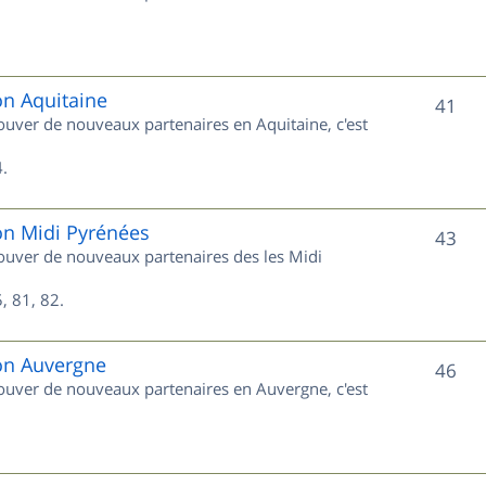
u
s
j
e
on Aquitaine
S
41
rouver de nouveaux partenaires en Aquitaine, c'est
t
u
s
.
j
e
on Midi Pyrénées
S
43
trouver de nouveaux partenaires des les Midi
t
u
s
, 81, 82.
j
e
ion Auvergne
S
46
trouver de nouveaux partenaires en Auvergne, c'est
t
u
s
j