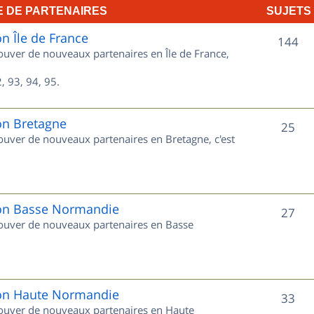
E DE PARTENAIRES
SUJETS
e
on Île de France
t
S
144
rouver de nouveaux partenaires en Île de France,
s
u
, 93, 94, 95.
j
e
on Bretagne
S
25
rouver de nouveaux partenaires en Bretagne, c'est
t
u
s
j
e
gion Basse Normandie
S
27
trouver de nouveaux partenaires en Basse
t
u
s
j
e
gion Haute Normandie
S
33
trouver de nouveaux partenaires en Haute
t