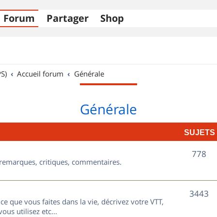
Forum
Partager
Shop
S)
Accueil forum
Générale
Générale
SUJETS
S
778
, remarques, critiques, commentaires.
u
j
S
3443
ce que vous faites dans la vie, décrivez votre VTT,
e
u
ous utilisez etc...