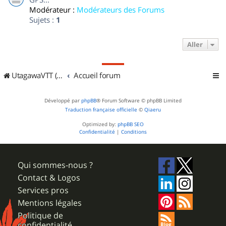
Modérateur :
Modérateurs des Forums
Sujets :
1
Aller
UtagawaVTT (Randos VTT et VTTAE avec traces GPS)
Accueil forum
Développé par
phpBB
® Forum Software © phpBB Limited
Traduction française officielle
©
Qiaeru
Optimized by:
phpBB SEO
Confidentialité
|
Conditions
Qui sommes-nous ?
Contact & Logos
Services pros
Mentions légales
Politique de
confidentialité