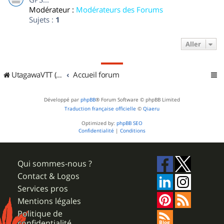
Modérateur :
Modérateurs des Forums
Sujets :
1
Aller
UtagawaVTT (Randos VTT et VTTAE avec traces GPS)
Accueil forum
Développé par
phpBB
® Forum Software © phpBB Limited
Traduction française officielle
©
Qiaeru
Optimized by:
phpBB SEO
Confidentialité
|
Conditions
Qui sommes-nous ?
Contact & Logos
Services pros
Mentions légales
Politique de
confidentialité