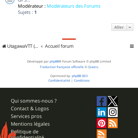
Modérateur :
Modérateurs des Forums
Sujets :
1
Aller
UtagawaVTT (Randos VTT et VTTAE avec traces GPS)
Accueil forum
Développé par
phpBB
® Forum Software © phpBB Limited
Traduction française officielle
©
Qiaeru
Optimized by:
phpBB SEO
Confidentialité
|
Conditions
Qui sommes-nous ?
Contact & Logos
Services pros
Mentions légales
Politique de
confidentialité