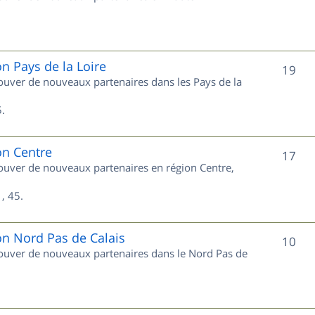
u
s
j
e
on Pays de la Loire
S
19
trouver de nouveaux partenaires dans les Pays de la
t
u
s
.
j
e
on Centre
S
17
trouver de nouveaux partenaires en région Centre,
t
u
s
, 45.
j
e
on Nord Pas de Calais
S
10
trouver de nouveaux partenaires dans le Nord Pas de
t
u
s
j