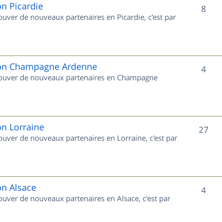
e
on Picardie
S
8
rouver de nouveaux partenaires en Picardie, c'est par
t
u
s
j
e
gion Champagne Ardenne
S
4
 trouver de nouveaux partenaires en Champagne
t
u
s
j
e
on Lorraine
S
27
rouver de nouveaux partenaires en Lorraine, c'est par
t
u
s
j
e
on Alsace
S
4
rouver de nouveaux partenaires en Alsace, c'est par
t
u
s