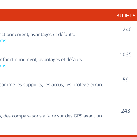
t
j
s
SUJETS
e
t
S
1240
nctionnement, avantages et défauts.
s
u
ums
j
S
1035
ur fonctionnement, avantages et défauts.
e
u
ums
t
j
S
59
s
comme les supports, les accus, les protège-écran,
e
u
t
j
s
S
243
e
, des comparaisons à faire sur des GPS avant un
u
t
j
s