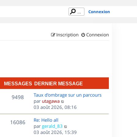
Connexion
Inscription
Connexion
MESSAGES
DERNIER MESSAGE
D
Taux d'ombrage sur un parcours
M
9498
e
C
par
utagawa
r
o
03 août 2026, 08:16
e
n
n
s
i
s
D
Re: Hello all
M
16086
e
u
e
C
par
gerald_83
s
r
l
r
o
03 août 2026, 15:39
e