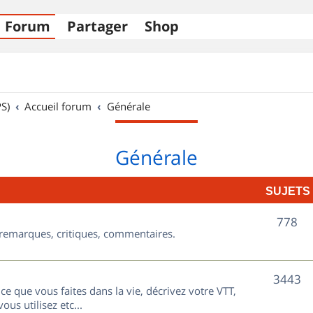
Forum
Partager
Shop
S)
Accueil forum
Générale
Générale
SUJETS
S
778
, remarques, critiques, commentaires.
u
j
S
3443
ce que vous faites dans la vie, décrivez votre VTT,
e
u
ous utilisez etc...