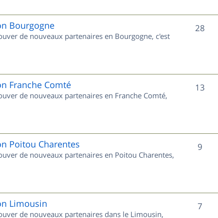
j
e
ion Bourgogne
S
28
trouver de nouveaux partenaires en Bourgogne, c'est
t
u
s
j
e
ion Franche Comté
S
13
trouver de nouveaux partenaires en Franche Comté,
t
u
s
j
e
on Poitou Charentes
S
9
trouver de nouveaux partenaires en Poitou Charentes,
t
u
s
j
e
ion Limousin
S
7
trouver de nouveaux partenaires dans le Limousin,
t