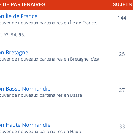
E DE PARTENAIRES
SUJETS
e
on Île de France
t
S
144
rouver de nouveaux partenaires en Île de France,
s
u
, 93, 94, 95.
j
e
on Bretagne
S
25
rouver de nouveaux partenaires en Bretagne, c'est
t
u
s
j
e
gion Basse Normandie
S
27
trouver de nouveaux partenaires en Basse
t
u
s
j
e
gion Haute Normandie
S
33
trouver de nouveaux partenaires en Haute
t