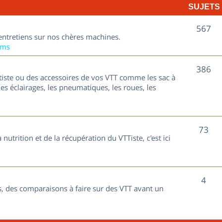
SUJETS
e
t
S
567
entretiens sur nos chères machines.
s
u
ums
j
S
386
tiste ou des accessoires de vos VTT comme les sac à
e
u
les éclairages, les pneumatiques, les roues, les
t
j
s
e
S
73
nutrition et de la récupération du VTTiste, c'est ici
t
u
s
j
S
4
e
, des comparaisons à faire sur des VTT avant un
u
t
j
s