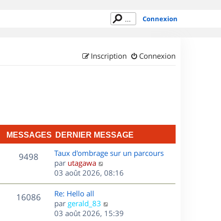
Connexion
Inscription
Connexion
MESSAGES
DERNIER MESSAGE
D
Taux d'ombrage sur un parcours
M
9498
e
C
par
utagawa
r
o
03 août 2026, 08:16
e
n
n
s
i
s
D
Re: Hello all
M
16086
e
u
e
C
par
gerald_83
s
r
l
r
o
03 août 2026, 15:39
e