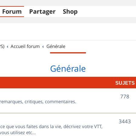
Forum
Partager
Shop
S)
Accueil forum
Générale
Générale
SUJETS
S
778
, remarques, critiques, commentaires.
u
j
S
3443
ce que vous faites dans la vie, décrivez votre VTT,
e
u
ous utilisez etc...