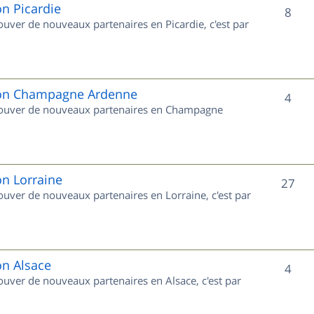
e
on Picardie
S
8
rouver de nouveaux partenaires en Picardie, c'est par
t
u
s
j
e
gion Champagne Ardenne
S
4
 trouver de nouveaux partenaires en Champagne
t
u
s
j
e
on Lorraine
S
27
rouver de nouveaux partenaires en Lorraine, c'est par
t
u
s
j
e
on Alsace
S
4
rouver de nouveaux partenaires en Alsace, c'est par
t
u
s