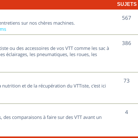
SUJETS
e
t
S
567
entretiens sur nos chères machines.
s
u
ums
j
S
386
tiste ou des accessoires de vos VTT comme les sac à
e
u
les éclairages, les pneumatiques, les roues, les
t
j
s
e
S
73
nutrition et de la récupération du VTTiste, c'est ici
t
u
s
j
S
4
e
, des comparaisons à faire sur des VTT avant un
u
t
j
s