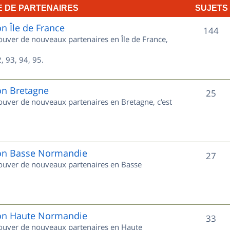
E DE PARTENAIRES
SUJETS
e
on Île de France
t
S
144
rouver de nouveaux partenaires en Île de France,
s
u
, 93, 94, 95.
j
e
on Bretagne
S
25
rouver de nouveaux partenaires en Bretagne, c'est
t
u
s
j
e
gion Basse Normandie
S
27
trouver de nouveaux partenaires en Basse
t
u
s
j
e
gion Haute Normandie
S
33
trouver de nouveaux partenaires en Haute
t