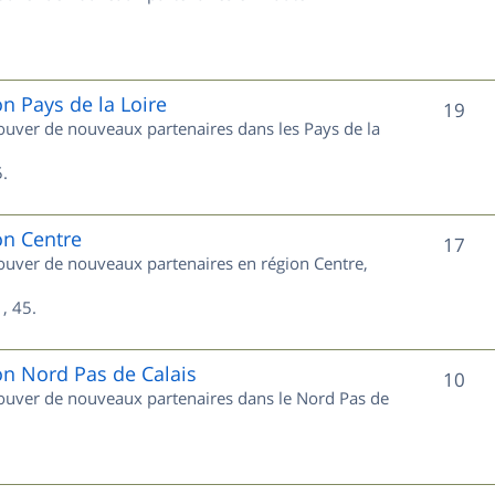
u
s
j
e
on Pays de la Loire
S
19
trouver de nouveaux partenaires dans les Pays de la
t
u
s
.
j
e
on Centre
S
17
trouver de nouveaux partenaires en région Centre,
t
u
s
, 45.
j
e
on Nord Pas de Calais
S
10
trouver de nouveaux partenaires dans le Nord Pas de
t
u
s
j