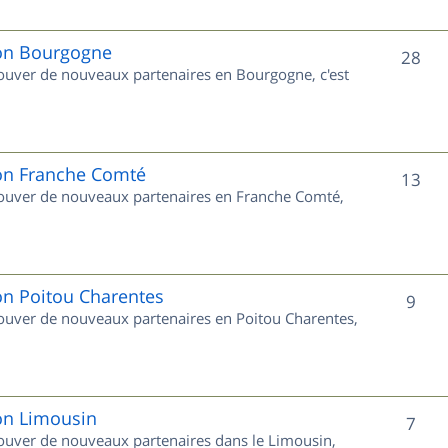
j
e
ion Bourgogne
S
28
trouver de nouveaux partenaires en Bourgogne, c'est
t
u
s
j
e
ion Franche Comté
S
13
trouver de nouveaux partenaires en Franche Comté,
t
u
s
j
e
on Poitou Charentes
S
9
trouver de nouveaux partenaires en Poitou Charentes,
t
u
s
j
e
ion Limousin
S
7
trouver de nouveaux partenaires dans le Limousin,
t