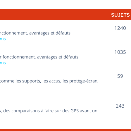
t
j
s
SUJETS
e
t
S
1240
nctionnement, avantages et défauts.
s
u
ums
j
S
1035
ur fonctionnement, avantages et défauts.
e
u
ums
t
j
S
59
s
comme les supports, les accus, les protège-écran,
e
u
t
j
s
S
243
e
, des comparaisons à faire sur des GPS avant un
u
t
j
s