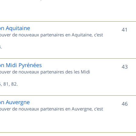
u
s
j
e
on Aquitaine
S
41
rouver de nouveaux partenaires en Aquitaine, c'est
t
u
s
.
j
e
on Midi Pyrénées
S
43
trouver de nouveaux partenaires des les Midi
t
u
s
, 81, 82.
j
e
ion Auvergne
S
46
trouver de nouveaux partenaires en Auvergne, c'est
t
u
s
j