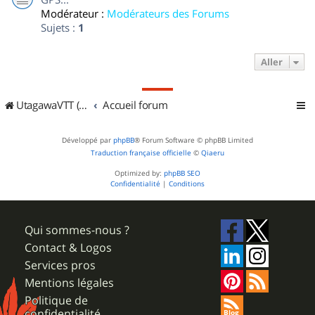
Modérateur :
Modérateurs des Forums
Sujets :
1
Aller
UtagawaVTT (Randos VTT et VTTAE avec traces GPS)
Accueil forum
Développé par
phpBB
® Forum Software © phpBB Limited
Traduction française officielle
©
Qiaeru
Optimized by:
phpBB SEO
Confidentialité
|
Conditions
Qui sommes-nous ?
Contact & Logos
Services pros
Mentions légales
Politique de
confidentialité