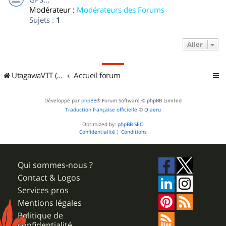
Modérateur :
Modérateurs des Forums
Sujets :
1
Aller
UtagawaVTT (Randos VTT et VTTAE avec traces GPS)
Accueil forum
Développé par
phpBB
® Forum Software © phpBB Limited
Traduction française officielle
©
Qiaeru
Optimized by:
phpBB SEO
Confidentialité
|
Conditions
Qui sommes-nous ?
Contact & Logos
Services pros
Mentions légales
Politique de
confidentialité