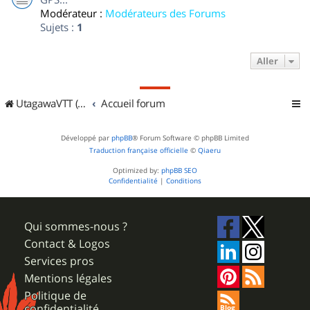
Modérateur :
Modérateurs des Forums
Sujets :
1
Aller
UtagawaVTT (Randos VTT et VTTAE avec traces GPS)
Accueil forum
Développé par
phpBB
® Forum Software © phpBB Limited
Traduction française officielle
©
Qiaeru
Optimized by:
phpBB SEO
Confidentialité
|
Conditions
Qui sommes-nous ?
Contact & Logos
Services pros
Mentions légales
Politique de
confidentialité