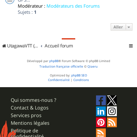
Modérateur :
Modérateurs des Forums
Sujets :
1
Aller
UtagawaVTT (Randos VTT et VTTAE avec traces GPS)
Accueil forum
Développé par
phpBB
® Forum Software © phpBB Limited
Traduction française officielle
©
Qiaeru
Optimized by:
phpBB SEO
Confidentialité
|
Conditions
Qui sommes-nous ?
Contact & Logos
Services pros
Mentions légales
Politique de
confidentialité