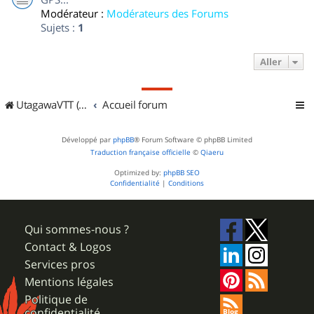
Modérateur :
Modérateurs des Forums
Sujets :
1
Aller
UtagawaVTT (Randos VTT et VTTAE avec traces GPS)
Accueil forum
Développé par
phpBB
® Forum Software © phpBB Limited
Traduction française officielle
©
Qiaeru
Optimized by:
phpBB SEO
Confidentialité
|
Conditions
Qui sommes-nous ?
Contact & Logos
Services pros
Mentions légales
Politique de
confidentialité