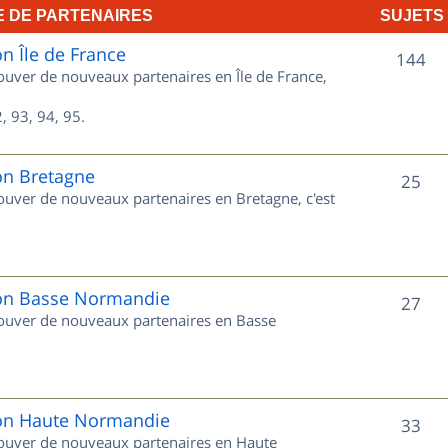
E DE PARTENAIRES
SUJETS
e
on Île de France
t
S
144
rouver de nouveaux partenaires en Île de France,
s
u
, 93, 94, 95.
j
e
on Bretagne
S
25
rouver de nouveaux partenaires en Bretagne, c'est
t
u
s
j
e
gion Basse Normandie
S
27
trouver de nouveaux partenaires en Basse
t
u
s
j
e
gion Haute Normandie
S
33
trouver de nouveaux partenaires en Haute
t