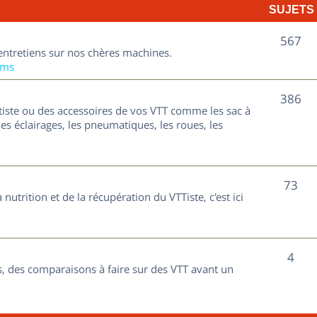
SUJETS
e
t
S
567
entretiens sur nos chères machines.
s
u
ums
j
S
386
tiste ou des accessoires de vos VTT comme les sac à
e
u
les éclairages, les pneumatiques, les roues, les
t
j
s
e
S
73
nutrition et de la récupération du VTTiste, c'est ici
t
u
s
j
S
4
e
, des comparaisons à faire sur des VTT avant un
u
t
j
s