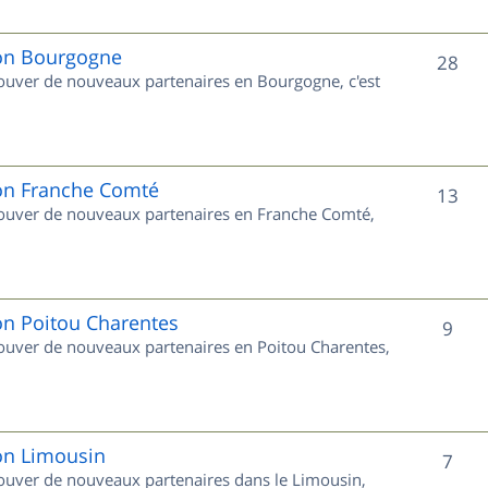
j
e
ion Bourgogne
S
28
trouver de nouveaux partenaires en Bourgogne, c'est
t
u
s
j
e
ion Franche Comté
S
13
trouver de nouveaux partenaires en Franche Comté,
t
u
s
j
e
on Poitou Charentes
S
9
trouver de nouveaux partenaires en Poitou Charentes,
t
u
s
j
e
ion Limousin
S
7
trouver de nouveaux partenaires dans le Limousin,
t