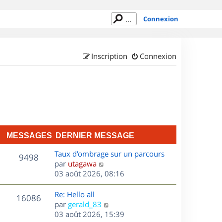
Connexion
Inscription
Connexion
MESSAGES
DERNIER MESSAGE
D
Taux d'ombrage sur un parcours
M
9498
e
C
par
utagawa
r
o
03 août 2026, 08:16
e
n
n
s
i
s
D
Re: Hello all
M
16086
e
u
e
C
par
gerald_83
s
r
l
r
o
03 août 2026, 15:39
e