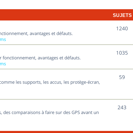
t
j
s
SUJETS
e
t
S
1240
nctionnement, avantages et défauts.
s
u
ums
j
S
1035
ur fonctionnement, avantages et défauts.
e
u
ums
t
j
S
59
s
comme les supports, les accus, les protège-écran,
e
u
t
j
s
S
243
e
, des comparaisons à faire sur des GPS avant un
u
t
j
s