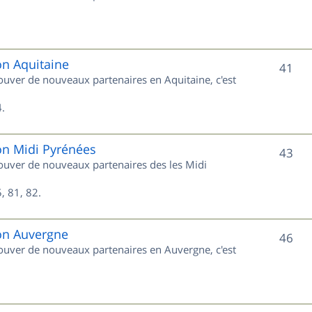
u
s
j
e
on Aquitaine
S
41
rouver de nouveaux partenaires en Aquitaine, c'est
t
u
s
.
j
e
on Midi Pyrénées
S
43
trouver de nouveaux partenaires des les Midi
t
u
s
, 81, 82.
j
e
ion Auvergne
S
46
trouver de nouveaux partenaires en Auvergne, c'est
t
u
s
j