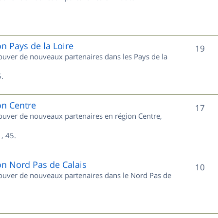
u
s
j
e
on Pays de la Loire
S
19
trouver de nouveaux partenaires dans les Pays de la
t
u
s
.
j
e
on Centre
S
17
trouver de nouveaux partenaires en région Centre,
t
u
s
, 45.
j
e
on Nord Pas de Calais
S
10
trouver de nouveaux partenaires dans le Nord Pas de
t
u
s
j