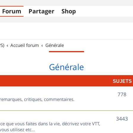
Forum
Partager
Shop
S)
Accueil forum
Générale
Générale
SUJETS
S
778
, remarques, critiques, commentaires.
u
j
S
3443
ce que vous faites dans la vie, décrivez votre VTT,
e
u
ous utilisez etc...