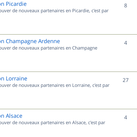
e
on Picardie
S
8
rouver de nouveaux partenaires en Picardie, c'est par
t
u
s
j
e
gion Champagne Ardenne
S
4
 trouver de nouveaux partenaires en Champagne
t
u
s
j
e
on Lorraine
S
27
rouver de nouveaux partenaires en Lorraine, c'est par
t
u
s
j
e
on Alsace
S
4
rouver de nouveaux partenaires en Alsace, c'est par
t
u
s