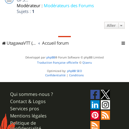
Modérateur :
Modérateurs des Forums
Sujets :
1
Aller
UtagawaVTT (Randos VTT et VTTAE avec traces GPS)
Accueil forum
Développé par
phpBB
® Forum Software © phpBB Limited
Traduction française officielle
©
Qiaeru
Optimized by:
phpBB SEO
Confidentialité
|
Conditions
Qui sommes-nous ?
Contact & Logos
Services pros
Mentions légales
Politique de
confidentialité