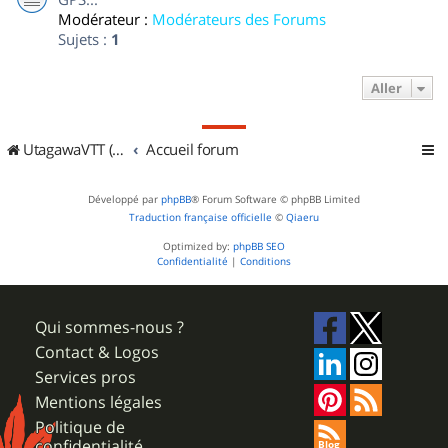
Modérateur :
Modérateurs des Forums
Sujets :
1
Aller
UtagawaVTT (Randos VTT et VTTAE avec traces GPS)
Accueil forum
Développé par
phpBB
® Forum Software © phpBB Limited
Traduction française officielle
©
Qiaeru
Optimized by:
phpBB SEO
Confidentialité
|
Conditions
Qui sommes-nous ?
Contact & Logos
Services pros
Mentions légales
Politique de
confidentialité