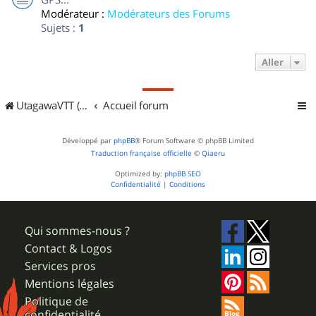
Modérateur :
Modérateurs des Forums
Sujets :
1
Aller
UtagawaVTT (Randos VTT et VTTAE avec traces GPS)
Accueil forum
Développé par
phpBB
® Forum Software © phpBB Limited
Traduction française officielle
©
Qiaeru
Optimized by:
phpBB SEO
Confidentialité
|
Conditions
Qui sommes-nous ?
Contact & Logos
Services pros
Mentions légales
Politique de
confidentialité