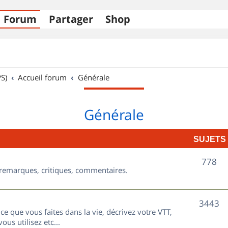
Forum
Partager
Shop
S)
Accueil forum
Générale
Générale
SUJETS
S
778
, remarques, critiques, commentaires.
u
j
S
3443
ce que vous faites dans la vie, décrivez votre VTT,
e
u
ous utilisez etc...