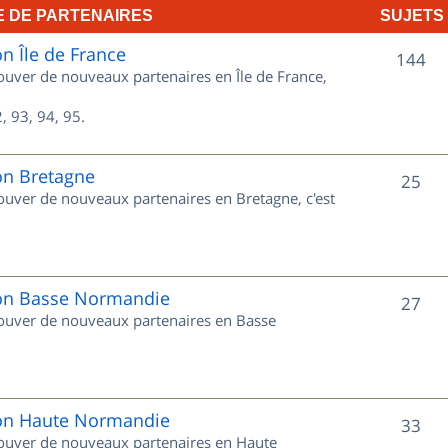
E DE PARTENAIRES
SUJETS
e
on Île de France
t
S
144
rouver de nouveaux partenaires en Île de France,
s
u
, 93, 94, 95.
j
e
on Bretagne
S
25
rouver de nouveaux partenaires en Bretagne, c'est
t
u
s
j
e
gion Basse Normandie
S
27
trouver de nouveaux partenaires en Basse
t
u
s
j
e
gion Haute Normandie
S
33
trouver de nouveaux partenaires en Haute
t