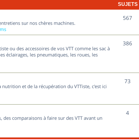
SUJETS
e
t
S
567
entretiens sur nos chères machines.
s
u
ums
j
S
386
tiste ou des accessoires de vos VTT comme les sac à
e
u
les éclairages, les pneumatiques, les roues, les
t
j
s
e
S
73
nutrition et de la récupération du VTTiste, c'est ici
t
u
s
j
S
4
e
, des comparaisons à faire sur des VTT avant un
u
t
j
s