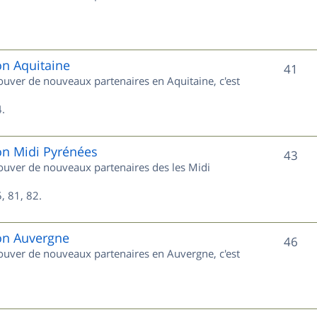
u
s
j
e
on Aquitaine
S
41
rouver de nouveaux partenaires en Aquitaine, c'est
t
u
s
.
j
e
on Midi Pyrénées
S
43
trouver de nouveaux partenaires des les Midi
t
u
s
, 81, 82.
j
e
ion Auvergne
S
46
trouver de nouveaux partenaires en Auvergne, c'est
t
u
s
j