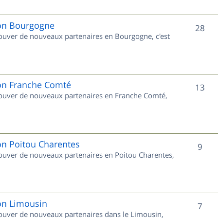
j
e
ion Bourgogne
S
28
trouver de nouveaux partenaires en Bourgogne, c'est
t
u
s
j
e
ion Franche Comté
S
13
trouver de nouveaux partenaires en Franche Comté,
t
u
s
j
e
on Poitou Charentes
S
9
trouver de nouveaux partenaires en Poitou Charentes,
t
u
s
j
e
ion Limousin
S
7
trouver de nouveaux partenaires dans le Limousin,
t