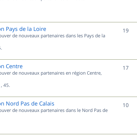
u
s
j
e
on Pays de la Loire
S
19
trouver de nouveaux partenaires dans les Pays de la
t
u
s
.
j
e
on Centre
S
17
trouver de nouveaux partenaires en région Centre,
t
u
s
, 45.
j
e
on Nord Pas de Calais
S
10
trouver de nouveaux partenaires dans le Nord Pas de
t
u
s
j