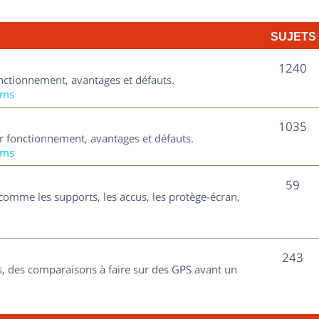
t
j
s
SUJETS
e
t
S
1240
nctionnement, avantages et défauts.
s
u
ums
j
S
1035
ur fonctionnement, avantages et défauts.
e
u
ums
t
j
S
59
s
comme les supports, les accus, les protège-écran,
e
u
t
j
s
S
243
e
, des comparaisons à faire sur des GPS avant un
u
t
j
s