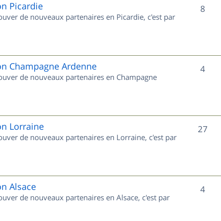
e
on Picardie
S
8
rouver de nouveaux partenaires en Picardie, c'est par
t
u
s
j
e
gion Champagne Ardenne
S
4
 trouver de nouveaux partenaires en Champagne
t
u
s
j
e
on Lorraine
S
27
rouver de nouveaux partenaires en Lorraine, c'est par
t
u
s
j
e
on Alsace
S
4
rouver de nouveaux partenaires en Alsace, c'est par
t
u
s