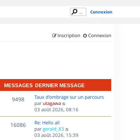
Connexion
Inscription
Connexion
MESSAGES
DERNIER MESSAGE
D
Taux d'ombrage sur un parcours
M
9498
e
C
par
utagawa
r
o
03 août 2026, 08:16
e
n
n
s
i
s
D
Re: Hello all
M
16086
e
u
e
C
par
gerald_83
s
r
l
r
o
03 août 2026, 15:39
e