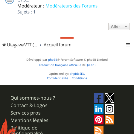
Modérateur :
Modérateurs des Forums
Sujets :
1
Aller
UtagawaVTT (Randos VTT et VTTAE avec traces GPS)
Accueil forum
Développé par
phpBB
® Forum Software © phpBB Limited
Traduction française officielle
©
Qiaeru
Optimized by:
phpBB SEO
Confidentialité
|
Conditions
Qui sommes-nous ?
Contact & Logos
Services pros
Mentions légales
Politique de
confidentialité