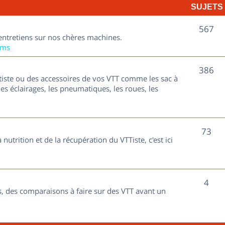
SUJETS
e
t
S
567
entretiens sur nos chères machines.
s
u
ums
j
S
386
tiste ou des accessoires de vos VTT comme les sac à
e
u
les éclairages, les pneumatiques, les roues, les
t
j
s
e
S
73
nutrition et de la récupération du VTTiste, c'est ici
t
u
s
j
S
4
e
, des comparaisons à faire sur des VTT avant un
u
t
j
s