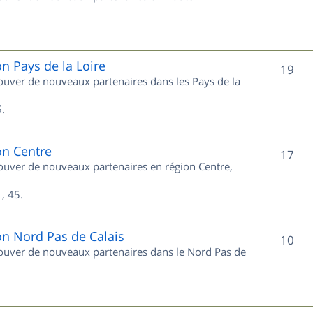
u
s
j
e
on Pays de la Loire
S
19
trouver de nouveaux partenaires dans les Pays de la
t
u
s
.
j
e
on Centre
S
17
trouver de nouveaux partenaires en région Centre,
t
u
s
, 45.
j
e
on Nord Pas de Calais
S
10
trouver de nouveaux partenaires dans le Nord Pas de
t
u
s
j