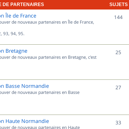
E DE PARTENAIRES
SUJETS
e
on Île de France
t
S
144
rouver de nouveaux partenaires en Île de France,
s
u
, 93, 94, 95.
j
e
on Bretagne
S
25
rouver de nouveaux partenaires en Bretagne, c'est
t
u
s
j
e
gion Basse Normandie
S
27
trouver de nouveaux partenaires en Basse
t
u
s
j
e
gion Haute Normandie
S
33
trouver de nouveaux partenaires en Haute
t