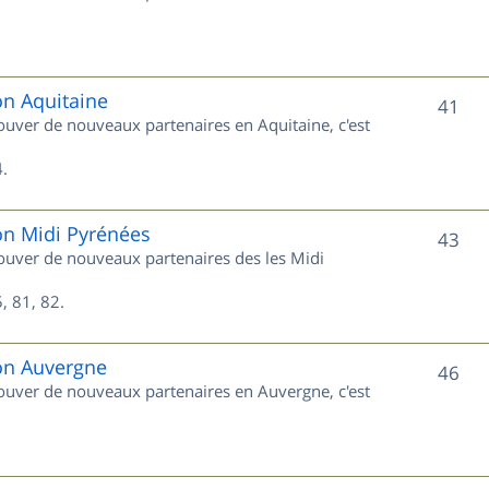
u
s
j
e
on Aquitaine
S
41
rouver de nouveaux partenaires en Aquitaine, c'est
t
u
s
.
j
e
on Midi Pyrénées
S
43
trouver de nouveaux partenaires des les Midi
t
u
s
, 81, 82.
j
e
ion Auvergne
S
46
trouver de nouveaux partenaires en Auvergne, c'est
t
u
s
j