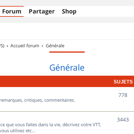
Forum
Partager
Shop
S)
Accueil forum
Générale
Générale
SUJETS
S
778
, remarques, critiques, commentaires.
u
j
S
3443
ce que vous faites dans la vie, décrivez votre VTT,
e
u
ous utilisez etc...