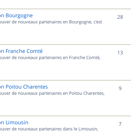
j
e
ion Bourgogne
S
28
trouver de nouveaux partenaires en Bourgogne, c'est
t
u
s
j
e
ion Franche Comté
S
13
trouver de nouveaux partenaires en Franche Comté,
t
u
s
j
e
on Poitou Charentes
S
9
trouver de nouveaux partenaires en Poitou Charentes,
t
u
s
j
e
ion Limousin
S
7
trouver de nouveaux partenaires dans le Limousin,
t