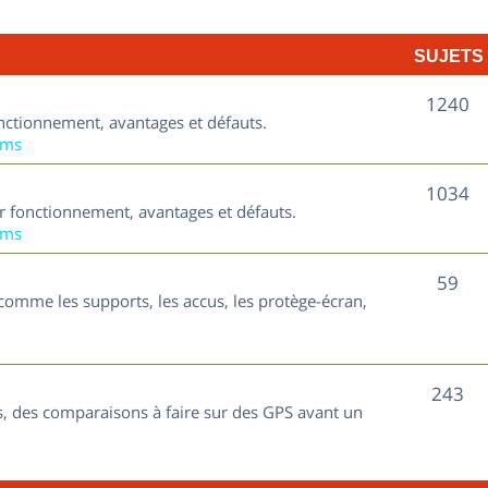
t
j
s
SUJETS
e
t
S
1240
nctionnement, avantages et défauts.
s
u
ums
j
S
1034
ur fonctionnement, avantages et défauts.
e
u
ums
t
j
S
59
s
comme les supports, les accus, les protège-écran,
e
u
t
j
s
S
243
e
, des comparaisons à faire sur des GPS avant un
u
t
j
s