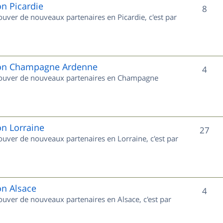
e
on Picardie
S
8
rouver de nouveaux partenaires en Picardie, c'est par
t
u
s
j
e
gion Champagne Ardenne
S
4
 trouver de nouveaux partenaires en Champagne
t
u
s
j
e
on Lorraine
S
27
rouver de nouveaux partenaires en Lorraine, c'est par
t
u
s
j
e
on Alsace
S
4
rouver de nouveaux partenaires en Alsace, c'est par
t
u
s