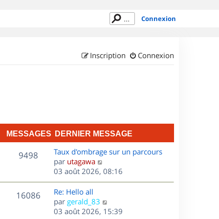
Connexion
Inscription
Connexion
MESSAGES
DERNIER MESSAGE
D
Taux d'ombrage sur un parcours
M
9498
e
C
par
utagawa
r
o
03 août 2026, 08:16
e
n
n
s
i
s
D
Re: Hello all
M
16086
e
u
e
C
par
gerald_83
s
r
l
r
o
03 août 2026, 15:39
e