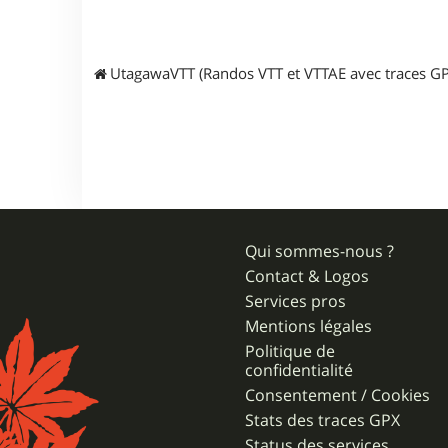
UtagawaVTT (Randos VTT et VTTAE avec traces GP
Qui sommes-nous ?
Contact & Logos
Services pros
Mentions légales
Politique de
confidentialité
Consentement / Cookies
Stats des traces GPX
Status des services