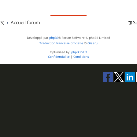
j
s
e
S)
Accueil forum
t
S
s
Développé par
phpBB
® Forum Software © phpBB Limited
Traduction française officielle
©
Qiaeru
Optimized by:
phpBB SEO
Confidentialité
|
Conditions