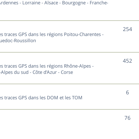
u
rdennes - Lorraine - Alsace - Bourgogne - Franche-
t
j
s
e
S
254
les traces GPS dans les régions Poitou-Charentes -
t
u
guedoc-Roussillon
s
j
S
452
e
les traces GPS dans les régions Rhône-Alpes -
u
Alpes du sud - Côte d'Azur - Corse
t
j
s
S
6
e
 les traces GPS dans les DOM et les TOM
u
t
j
s
S
76
e
u
t