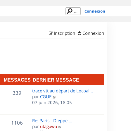
Connexion
Inscription
Connexion
MESSAGES
DERNIER MESSAGE
D
trace vtt au départ de Locoal…
M
339
e
C
par
CGUE
r
o
07 juin 2026, 18:05
e
n
n
s
i
s
e
u
D
Re: Paris - Dieppe....
M
1106
s
r
l
e
C
par
utagawa