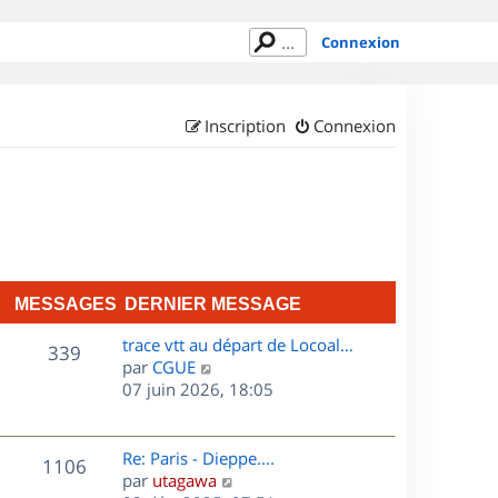
Connexion
Inscription
Connexion
MESSAGES
DERNIER MESSAGE
D
trace vtt au départ de Locoal…
M
339
e
C
par
CGUE
r
o
07 juin 2026, 18:05
e
n
n
s
i
s
e
u
D
Re: Paris - Dieppe....
M
1106
s
r
l
e
C
par
utagawa