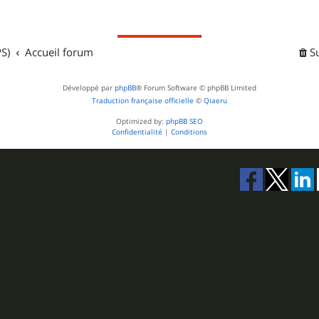
j
s
e
S)
Accueil forum
t
S
s
Développé par
phpBB
® Forum Software © phpBB Limited
Traduction française officielle
©
Qiaeru
Optimized by:
phpBB SEO
Confidentialité
|
Conditions