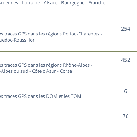
u
rdennes - Lorraine - Alsace - Bourgogne - Franche-
t
j
s
e
S
254
les traces GPS dans les régions Poitou-Charentes -
t
u
guedoc-Roussillon
s
j
S
452
e
les traces GPS dans les régions Rhône-Alpes -
u
Alpes du sud - Côte d'Azur - Corse
t
j
s
S
6
e
 les traces GPS dans les DOM et les TOM
u
t
j
s
S
76
e
u
t