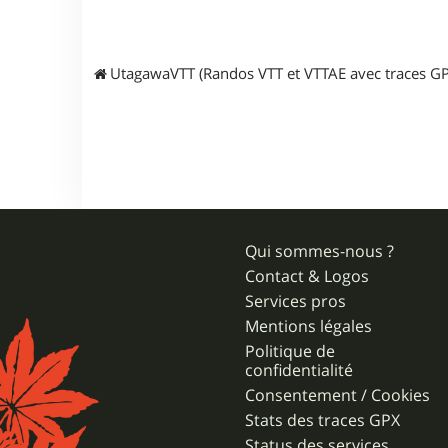
UtagawaVTT (Randos VTT et VTTAE avec traces GP
Qui sommes-nous ?
Contact & Logos
Services pros
Mentions légales
Politique de
confidentialité
Consentement / Cookies
Stats des traces GPX
Status des services