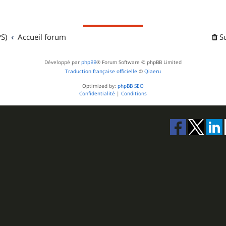
j
s
e
S)
Accueil forum
t
S
s
Développé par
phpBB
® Forum Software © phpBB Limited
Traduction française officielle
©
Qiaeru
Optimized by:
phpBB SEO
Confidentialité
|
Conditions