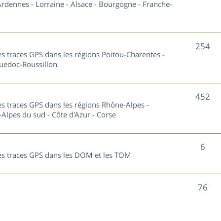
u
rdennes - Lorraine - Alsace - Bourgogne - Franche-
t
j
s
e
S
254
les traces GPS dans les régions Poitou-Charentes -
t
u
guedoc-Roussillon
s
j
S
452
e
les traces GPS dans les régions Rhône-Alpes -
u
Alpes du sud - Côte d'Azur - Corse
t
j
s
S
6
e
 les traces GPS dans les DOM et les TOM
u
t
j
s
S
76
e
u
t