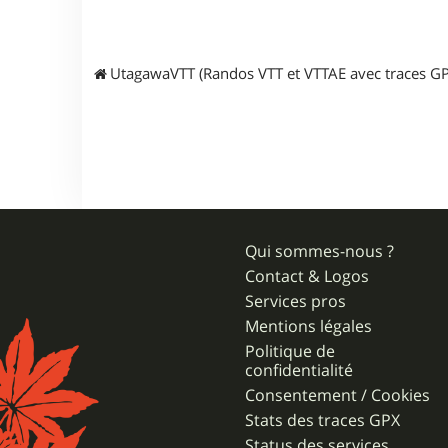
UtagawaVTT (Randos VTT et VTTAE avec traces GP
Qui sommes-nous ?
Contact & Logos
Services pros
Mentions légales
Politique de
confidentialité
Consentement / Cookies
Stats des traces GPX
Status des services