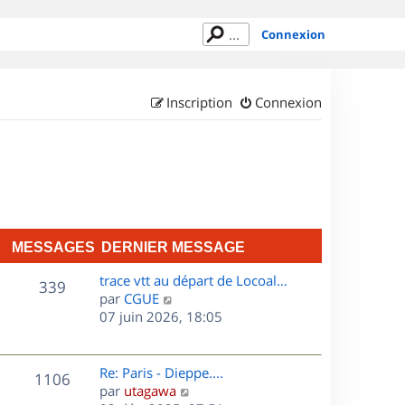
Connexion
Inscription
Connexion
MESSAGES
DERNIER MESSAGE
D
trace vtt au départ de Locoal…
M
339
e
C
par
CGUE
r
o
07 juin 2026, 18:05
e
n
n
s
i
s
e
u
D
Re: Paris - Dieppe....
M
1106
s
r
l
e
C
par
utagawa